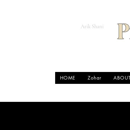
P
Arik Shani
HOME
Zohar
ABOU